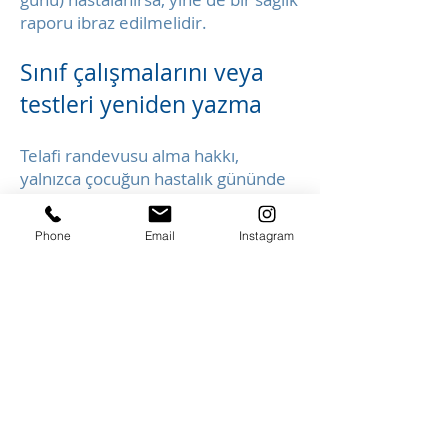
raporu ibraz edilmelidir.
Sınıf çalışmalarını veya
testleri yeniden yazma
Telafi randevusu alma hakkı,
yalnızca çocuğun hastalık gününde
telefonla bildirilmesi ve zamanında
yazılı bir mazeret veya sağlık raporu
Phone
Email
Instagram
ibraz edilmesi durumunda
geçerlidir. Son başvuru tarihine
kadar özrünü sunmayan kimse
daha sonra yazamaz. Bu durumda,
sınıf çalışması veya test
"yetersizdir" (=6).
Mazeretli öğrenciler için normal
okul saatleri içinde en fazla iki telafi