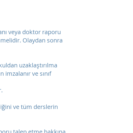
anı veya doktor raporu
ilmelidir. Olaydan sonra
okuldan uzaklaştırılma
an imzalanır ve sınıf
r.
ğini ve tüm derslerin
aporu talep etme hakkına