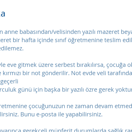
ka
 anne babasından/velisinden yazılı mazeret bey
zeret bir hafta içinde sınıf öğretmenine teslim ed
edilemez.
yle eve gitmek üzere serbest bırakılırsa, çocuğa 
 kırmızı bir not gönderilir. Not evde veli tarafınd
geçerli
rculuk günü için başka bir yazılı özre gerek yoktu
 öğretmenine çocuğunuzun ne zaman devam etmedi
lirsiniz. Bunu e-posta ile yapabilirsiniz.
uyarınca gerekçeli münferit durumlarda sağlık r