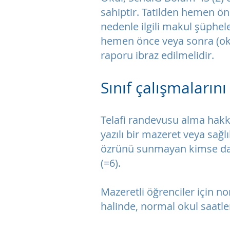
sahiptir. Tatilden hemen ö
nedenle ilgili makul şüphel
hemen önce veya sonra (okul
raporu ibraz edilmelidir.
Sınıf çalışmaların
Telafi randevusu alma hakk
yazılı bir mazeret veya sağ
özrünü sunmayan kimse daha
(=6).
Mazeretli öğrenciler için nor
halinde, normal okul saatler