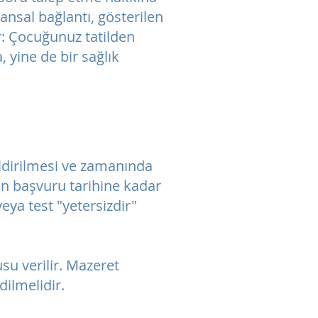
nsal bağlantı, gösterilen
r: Çocuğunuz tatilden
yine de bir sağlık
ildirilmesi ve zamanında
on başvuru tarihine kadar
ya test "yetersizdir"
usu verilir. Mazeret
dilmelidir.