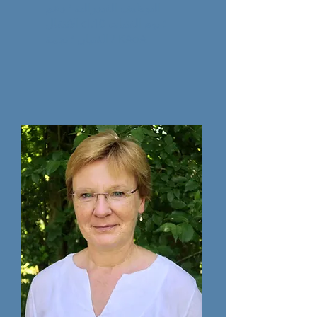
التوظيف الفيدرالية ؛ دعم
10 ؛ يوم الفتيات
الانتقال cl.
/ الفتيان ؛ نجمة KAoA