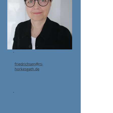
كاتيا فريدريشسن
friedrichsen@rs-
horkesgath.de
10 سنوات
استشارة مهنية من وكالة