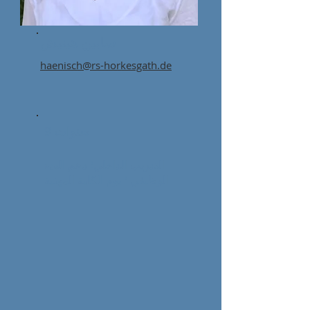
سابين هينيش
haenisch@rs-horkesgath.de
9 سنوات
التدريب الداخلي؛ دعم البدء
الوظيفي ؛ يوم الكلية المهنية