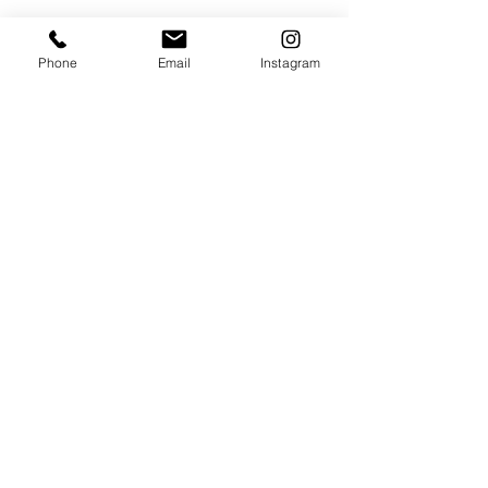
قسم الموسيقى
Phone
Email
Instagram
مجلس الطلاب الفن