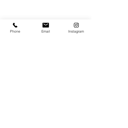
Phone
Email
Instagram
اتصل
+49 (0) 2151 87886-0