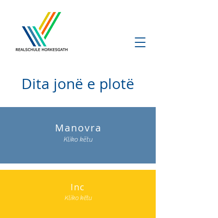
Dita jonë e plotë
Manovra
Kliko këtu
Inc
Kliko këtu