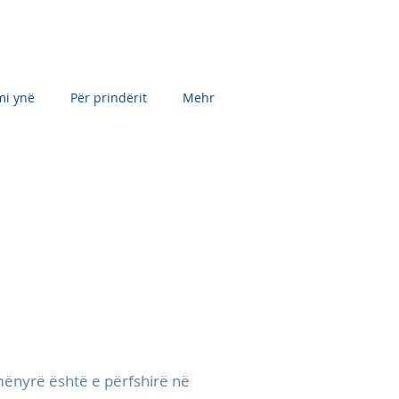
mi ynë
Për prindërit
Mehr
mënyrë është e përfshirë në