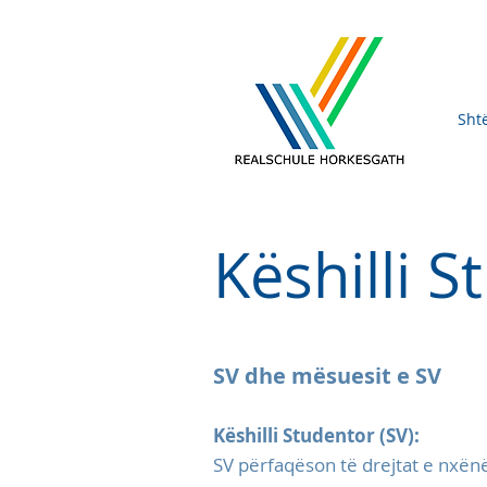
Sht
Këshilli 
SV dhe mësuesit e SV
Këshilli Studentor (SV):
SV përfaqëson të drejtat e nxë