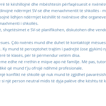
rë të këshillojnë dhe mbështesin përfaqësuesit e nxënësv
rdinojnë ndërmjet SV-së dhe menaxhmentit të shkollës - m
jnë lidhjen ndërmjet këshillit të nxënësve dhe organeve të
axhmenti i shkollës.
së, shqetësimet e SV-së planifikohen, diskutohen dhe ven
mësues. Çdo nxënës mund dhe duhet të kontaktojë mësues
e. Ky mund të perceptohet trajtim i padrejtë (ose gjykim)
rë të klasës, për të përmendur vetëm disa.
me edhe në rrethin e miqve apo në familje. Më pas, tutor
 dikë që mund t'ju ofrojë ndihmë profesionale.
ë konflikt në shkollë që nuk mund të zgjidhet pavarësis
i një person neutral midis të dyja palëve dhe kështu të k