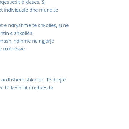
qësuesit e klasës. Si
et individuale dhe mund të
et e ndryshme të shkollës, si në
tin e shkollës.
lmash, ndihmë në ngjarje
të nxënësve.
e ardhshëm shkollor. Të drejtë
të këshillit drejtues të