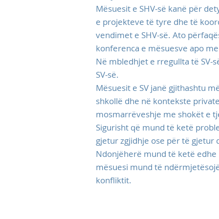
Mësuesit e SHV-së kanë për dety
e projekteve të tyre dhe të koo
vendimet e SHV-së. Ato përfaqëso
konferenca e mësuesve apo men
Në mbledhjet e rregullta të SV-
SV-së.
Mësuesit e SV janë gjithashtu 
shkollë dhe në kontekste privat
mosmarrëveshje me shokët e tje
Sigurisht që mund të ketë proble
gjetur zgjidhje ose për të gjetur
Ndonjëherë mund të ketë edhe nj
mësuesi mund të ndërmjetësojë s
konfliktit.
Kontaktoni