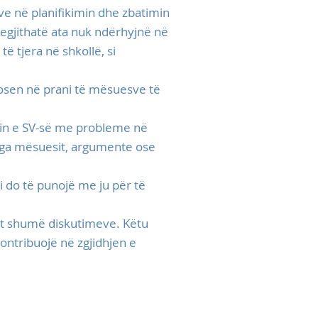
e në planifikimin dhe zbatimin
egjithatë ata nuk ndërhyjnë në
 tjera në shkollë, si
dosen në prani të mësuesve të
in e SV-së me probleme në
 nga mësuesit, argumente ose
i do të punojë me ju për të
ht shumë diskutimeve. Këtu
ontribuojë në zgjidhjen e
ngulitje