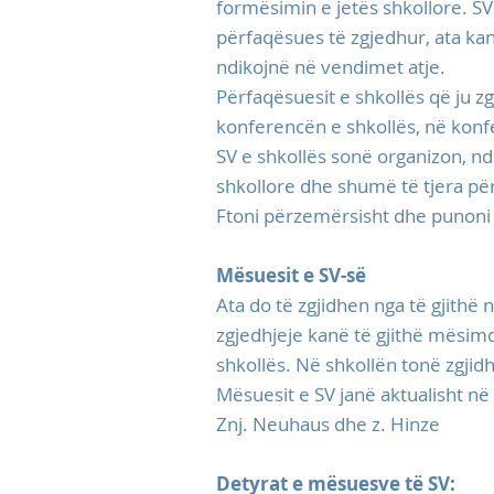
formësimin e jetës shkollore. SV
përfaqësues të zgjedhur, ata kan
ndikojnë në vendimet atje.
Përfaqësuesit e shkollës që ju z
konferencën e shkollës, në kon
SV e shkollës sonë organizon, nd
shkollore dhe shumë të tjera për
Ftoni përzemërsisht dhe punoni
Mësuesit e SV-së
Ata do të zgjidhen nga të gjithë
zgjedhjeje kanë të gjithë mësimd
shkollës. Në shkollën tonë zgjid
Mësuesit e SV janë aktualisht në
Znj. Neuhaus dhe z. Hinze
Detyrat e mësuesve të SV: