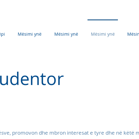
ëpi
Mësimi ynë
Mësimi ynë
Mësimi ynë
Mësi
Studentor
nësve, promovon dhe mbron interesat e tyre dhe në këtë 