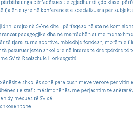
 përbëhet nga përfaqësuesit e zgjedhur të çdo klase, përfa
ë fjalën e tyre në konferencat e specializuara për subjekt
gjidhni drejtojnë SV-në dhe i përfaqësojnë ata në komision
ferencat pedagogjike dhe në marrëdhëniet me menaxhmen
ër të tjera, turne sportive, mbledhje fondesh, mbrëmje fi
 të pasuruar jetën shkollore në interes të drejtpërdrejtë 
 me SV të Realschule Horkesgath!
 nxënësit e shkollës sonë para pushimeve verore për vitin 
hënësit e stafit mësimdhënës, me përjashtim të anëtarëve 
hen dy mësues të SV-së.
 shkollën tonë