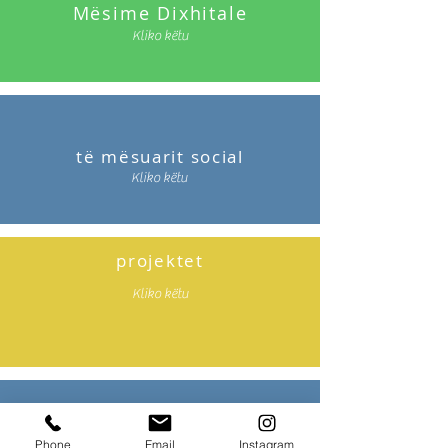
Mësime Dixhitale
Kliko këtu
të mësuarit social
Kliko këtu
projektet
Kliko këtu
projektet
Phone
Email
Instagram