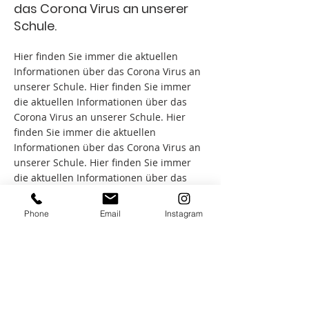
das Corona Virus an unserer
Schule.
Hier finden Sie immer die aktuellen
Informationen über das Corona Virus an
unserer Schule. Hier finden Sie immer
die aktuellen Informationen über das
Corona Virus an unserer Schule. Hier
finden Sie immer die aktuellen
Informationen über das Corona Virus an
unserer Schule. Hier finden Sie immer
die aktuellen Informationen über das
Corona Virus an unserer Schule. Hier
finden Sie immer die aktuellen
Phone
Email
Instagram
Informationen über das Corona Virus an
unserer Schule.
&lt;Lajmet e mëparshme
lajmi i radhës &gt;