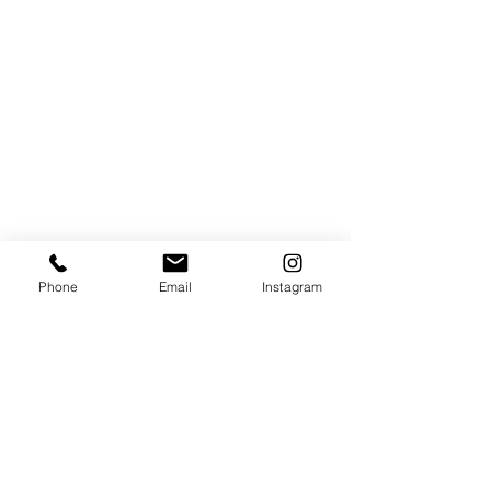
Contacto
Phone
Email
Instagram
+49 (0) 2151 87886-0
Horkesgath 33
47803 Krefeld
info@rs-horkesgath.de
imprimir