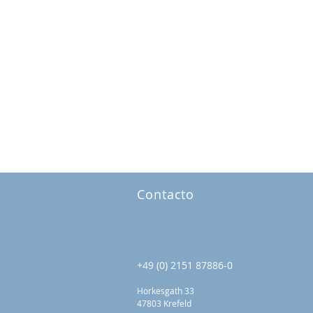
Contacto
+49 (0) 2151 87886-0
Horkesgath 33
47803 Krefeld