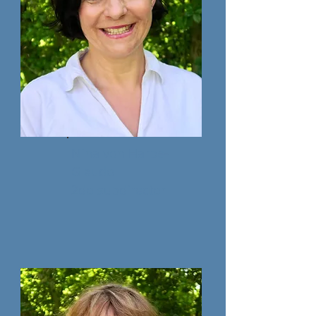
Nina von Harpe-
Glaudo
2do subdirector