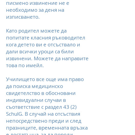
писмено извинение не е
необходимо за деня на
изписването.
Като родител можете да
попитате класния ръководител
кога детето ви е отсъствало и
дали всички уроци са били
извинени. Можете да направите
това по имейл.
Училището все още има право
да поиска медицинско
свидетелство в обосновани
индивидуални случаи в
съответствие с раздел 43 (2)
SchulG. В случай на отсъствия
непосредствено преди и след
празниците, временната връзка
е достатъчна, за да породи