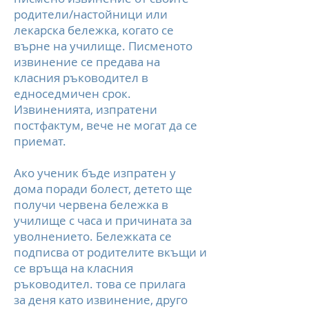
родители/настойници или
лекарска бележка, когато се
върне на училище. Писменото
извинение се предава на
класния ръководител в
едноседмичен срок.
Извиненията, изпратени
постфактум, вече не могат да се
приемат.
Ако ученик бъде изпратен у
дома поради болест, детето ще
получи червена бележка в
училище с часа и причината за
уволнението. Бележката се
подписва от родителите вкъщи и
се връща на класния
ръководител. това се прилага
за деня като извинение, друго