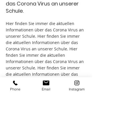
das Corona Virus an unserer
Schule.
Hier finden Sie immer die aktuellen
Informationen über das Corona Virus an
unserer Schule. Hier finden Sie immer
die aktuellen Informationen über das
Corona Virus an unserer Schule. Hier
finden Sie immer die aktuellen
Informationen über das Corona Virus an
unserer Schule. Hier finden Sie immer
die aktuellen Informationen über das
Corona Virus an unserer Schule. Hier
finden Sie immer die aktuellen
Phone
Email
Instagram
Informationen über das Corona Virus an
unserer Schule.
&lt;Предишни новини
следваща новина &gt;