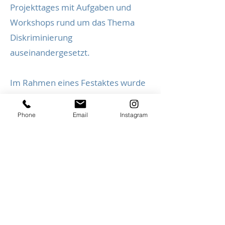
Projekttages mit Aufgaben und
Workshops rund um das Thema
Diskriminierung
auseinandergesetzt.
Im Rahmen eines Festaktes wurde
der Realschule Horkesgath zudem
eine Urkunde für die Teilnahme am
Phone
Email
Instagram
Projekt "Schule ohne Rassismus -
Schule mit Courage" durch den
Paten der Schule,
Oberbürgermeister Frank Meyer,
und Frau Lamers von der Stadt
Krefeld überreicht.
Ein durchweg gelungener und