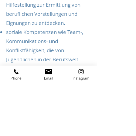
Hilfestellung zur Ermittlung von
beruflichen Vorstellungen und
Eignungen zu entdecken.
soziale Kompetenzen wie Team-,
Kommunikations- und
Konfliktfähigkeit, die von
Jugendlichen in der Berufswelt
zunehmend erwartet werden,
entwickeln.
Phone
Email
Instagram
lernen, Verantwortung zu
übernehmen.
eigene Erfahrungen für das
(Berufs-)leben sammeln.
Mehr erfahren